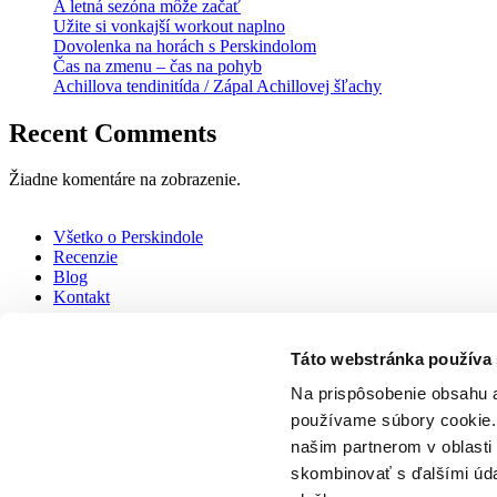
A letná sezóna môže začať
Užite si vonkajší workout naplno
Dovolenka na horách s Perskindolom
Čas na zmenu – čas na pohyb
Achillova tendinitída / Zápal Achillovej šľachy
Recent Comments
Žiadne komentáre na zobrazenie.
Všetko o Perskindole
Recenzie
Blog
Kontakt
Kúpiť Perskindol
Táto webstránka používa
Perskindol
je zdravotnícka pomôcka slúžiaca na zmiernenie bolesti sv
Na prispôsobenie obsahu a
Výrobca
: Verfora SA Route de Moncor 10 CH-1752 Villars-sur-Glâ
používame súbory cookie. 
našim partnerom v oblasti 
Distribúcia v SR
: Qpharma s.r.o., Ot. Ostrčila 1155/18, 370 05 Če
skombinovať s ďalšími údaj
Zásady ochrany osobných údajov