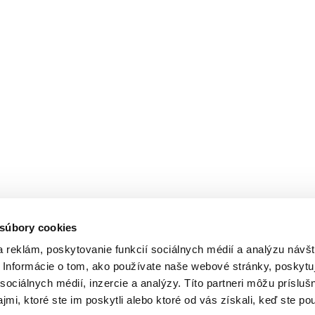
 súbory cookies
alov a kĺbov. Starostlivo čítajte návod na použitie a informácie vzťah
 reklám, poskytovanie funkcií sociálnych médií a analýzu návšt
ne
Informácie o tom, ako používate naše webové stránky, poskytu
sociálnych médií, inzercie a analýzy. Títo partneri môžu prísluš
ské Budějovice, Česká republika, spisová značka: C 16698 vedená na 
mi, ktoré ste im poskytli alebo ktoré od vás získali, keď ste pou