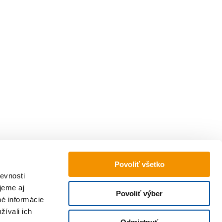
Povoliť všetko
ujúce sa k jeho bezpečnému používaniu.
evnosti
jeme aj
Povoliť výber
né informácie
Krajskom súde v Českých Budějoviciach
žívali ich