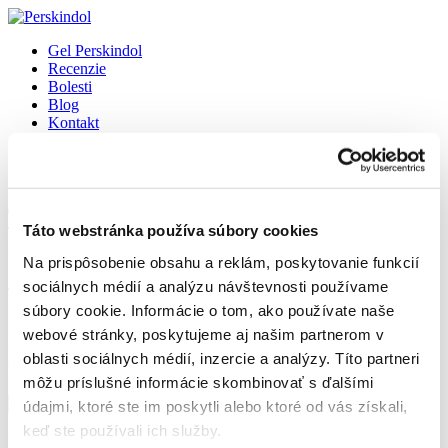
Gel Perskindol
Recenzie
Bolesti
Blog
Kontakt
Kúpiť
Select Page
Tenisový lakeť (epikondylitída)
Táto webstránka používa súbory cookies
by
Magdaléna Andrlová
|
dec 21, 2023
|
Bolesti
Na prispôsobenie obsahu a reklám, poskytovanie funkcií
sociálnych médií a analýzu návštevnosti používame
Tenisový lakeť (epikondylitída) Tenisový lakeť vzniká nadmerným
súbory cookie. Informácie o tom, ako používate naše
zaťažovaním svalov predlaktia. Šľacha, ktorá spája sval s kosťou, sa
mení v spodnej časti a spôsobuje typické príznaky. Táto bolesť na
webové stránky, poskytujeme aj našim partnerom v
vonkajšej strane lakťa bola prvýkrát opísaná lekármi v roku 1873.
oblasti sociálnych médií, inzercie a analýzy. Títo partneri
O...
môžu príslušné informácie skombinovať s ďalšími
Hľadať
Hľadať
údajmi, ktoré ste im poskytli alebo ktoré od vás získali,
keď ste používali ich služby.
Recent Posts