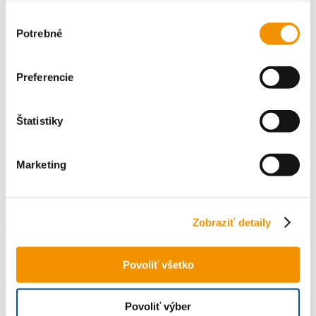
A letná sezóna môže začať
Výber
Užite si vonkajší workout naplno
Potrebné
súhlasu
Dovolenka na horách s Perskindolom
Čas na zmenu – čas na pohyb
Achillova tendinitída / Zápal Achillovej šľachy
Preferencie
Recent Comments
Štatistiky
Žiadne komentáre na zobrazenie.
Všetko o Perskindole
Marketing
Recenzie
Blog
Kontakt
Zobraziť detaily
Kúpiť Perskindol
Perskindol
je zdravotnícka pomôcka slúžiaca na zmiernenie bolesti
svalov a kĺbov. Starostlivo čítajte návod na použitie a informácie
Povoliť všetko
vzťahujúce sa k jeho bezpečnému používaniu.
Výrobca
: Verfora SA Route de Moncor 10 CH-1752 Villars-sur-
Povoliť výber
Glâne