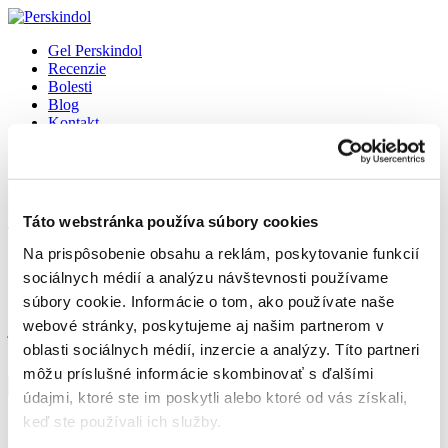
Gel Perskindol
Recenzie
Bolesti
Blog
Kontakt
Kúpiť
Select Page
Vykĺbenie
Táto webstránka používa súbory cookies
Na prispôsobenie obsahu a reklám, poskytovanie funkcií
by
Magdaléna Andrlová
|
dec 21, 2023
|
Bolesti
sociálnych médií a analýzu návštevnosti používame
Vykĺbenie Počas podvrtnutia sa kĺbové plochy posúvajú proti sebe.
súbory cookie. Informácie o tom, ako používate naše
Ak časť kĺbových plôch zostáva vo vzájomnom kontakte, dislokácia
webové stránky, poskytujeme aj našim partnerom v
je neúplná (subluxácia). Pri úplnej dislokácii sa kĺb vykĺbi (luxácia).
Športovci si často vykĺbia rameno alebo lakeť, keď sa snažia...
oblasti sociálnych médií, inzercie a analýzy. Títo partneri
Hľadať
môžu príslušné informácie skombinovať s ďalšími
Hľadať
údajmi, ktoré ste im poskytli alebo ktoré od vás získali,
keď ste používali ich služby.
Recent Posts