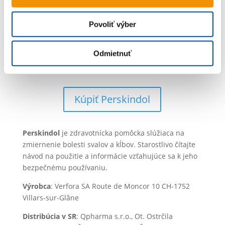
Všetko o Perskindole
Povoliť výber
Recenzie
Blog
Odmietnuť
Kontakt
Kúpiť Perskindol
Perskindol
je zdravotnícka pomôcka slúžiaca na
zmiernenie bolesti svalov a kĺbov. Starostlivo čítajte
návod na použitie a informácie vzťahujúce sa k jeho
bezpečnému používaniu.
Výrobca
: Verfora SA Route de Moncor 10 CH-1752
Villars-sur-Glâne
Distribúcia v SR
: Qpharma s.r.o., Ot. Ostrčila