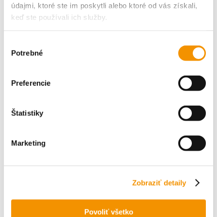
údajmi, ktoré ste im poskytli alebo ktoré od vás získali,
keď ste používali ich služby.
Recent Posts
A letná sezóna môže začať
Výber
Užite si vonkajší workout naplno
Potrebné
súhlasu
Dovolenka na horách s Perskindolom
Čas na zmenu – čas na pohyb
Preferencie
Achillova tendinitída / Zápal Achillovej šľachy
Štatistiky
Recent Comments
Žiadne komentáre na zobrazenie.
Marketing
Zobraziť detaily
Povoliť všetko