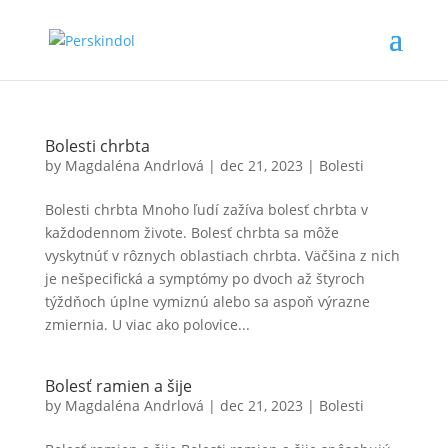
Bolesti chrbta
by
Magdaléna Andrlová
|
dec 21, 2023
|
Bolesti
Bolesti chrbta Mnoho ľudí zažíva bolesť chrbta v
každodennom živote. Bolesť chrbta sa môže
vyskytnúť v rôznych oblastiach chrbta. Väčšina z nich
je nešpecifická a symptómy po dvoch až štyroch
týždňoch úplne vymiznú alebo sa aspoň výrazne
zmiernia. U viac ako polovice...
Bolesť ramien a šije
by
Magdaléna Andrlová
|
dec 21, 2023
|
Bolesti