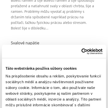
Bolesť ramien a šije Bolesti ramien a šije spôsobujú
preťažené a natiahnuté svaly v oblasti chrbta, šije a
ramien. Problémy môžu vyvolať aj problémy s
držaním tela spôsobené napríklad prácou na
počítači, ťažkou fyzickou prácou alebo stresom.
Bolesť šije v dôsledku...
Svalové napätie
by
Magdaléna Andrlová
|
dec 21, 2023
|
Bolesti
Svalové napätie Ľudské telo má viac ako 650 svalov.
Svaly sa sťahujú a uvoľňujú tak, že vo vnútri tela
Táto webstránka používa súbory cookies
prebiehajú procesy rôznych funkcií, ako aj pohyby
kostry. Neustále striedanie napätia a relaxácie vedie
Na prispôsobenie obsahu a reklám, poskytovanie funkcií
k optimálnemu zásobovaniu svalov energiou. U ľudí,
sociálnych médií a analýzu návštevnosti používame
ktorí dlho...
súbory cookie. Informácie o tom, ako používate naše
webové stránky, poskytujeme aj našim partnerom v
oblasti sociálnych médií, inzercie a analýzy. Títo partneri
Hľadať
môžu príslušné informácie skombinovať s ďalšími