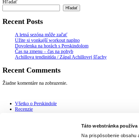
Hľadať
Hľadať
Recent Posts
A letná sezóna môže začať
Užite si vonkajší workout naplno
Dovolenka na horách s Perskindolom
Čas na zmenu – čas na pohyb
Achillova tendinitída / Zápal Achillovej šľachy
Recent Comments
Žiadne komentáre na zobrazenie.
Všetko o Perskindole
Recenzie
Blog
Kontakt
Táto webstránka používa
Kúpiť Perskindol
Na prispôsobenie obsahu a