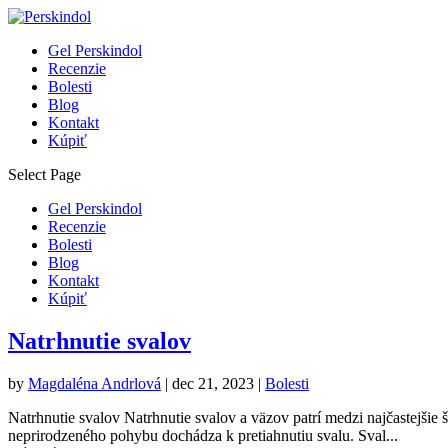
Gel Perskindol
Recenzie
Bolesti
Blog
Kontakt
Kúpiť
Select Page
Gel Perskindol
Recenzie
Bolesti
Blog
Kontakt
Kúpiť
Natrhnutie svalov
by
Magdaléna Andrlová
|
dec 21, 2023
|
Bolesti
Natrhnutie svalov Natrhnutie svalov a väzov patrí medzi najčastejšie 
neprirodzeného pohybu dochádza k pretiahnutiu svalu. Sval...