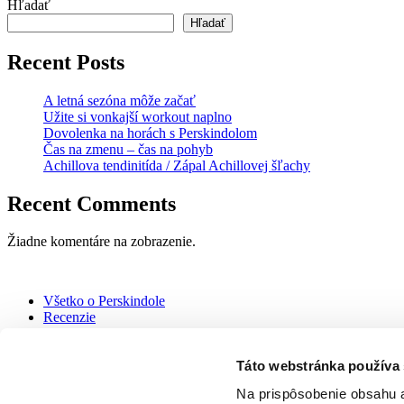
Hľadať
Hľadať
Recent Posts
A letná sezóna môže začať
Užite si vonkajší workout naplno
Dovolenka na horách s Perskindolom
Čas na zmenu – čas na pohyb
Achillova tendinitída / Zápal Achillovej šľachy
Recent Comments
Žiadne komentáre na zobrazenie.
Všetko o Perskindole
Recenzie
Blog
Kontakt
Táto webstránka používa
Kúpiť Perskindol
Na prispôsobenie obsahu a