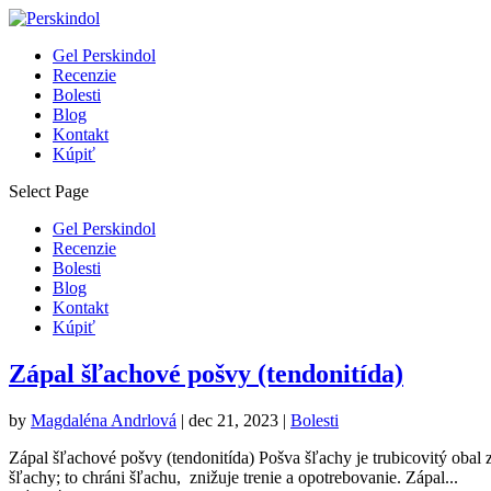
Gel Perskindol
Recenzie
Bolesti
Blog
Kontakt
Kúpiť
Select Page
Gel Perskindol
Recenzie
Bolesti
Blog
Kontakt
Kúpiť
Zápal šľachové pošvy (tendonitída)
by
Magdaléna Andrlová
|
dec 21, 2023
|
Bolesti
Zápal šľachové pošvy (tendonitída) Pošva šľachy je trubicovitý obal
šľachy; to chráni šľachu, znižuje trenie a opotrebovanie. Zápal...